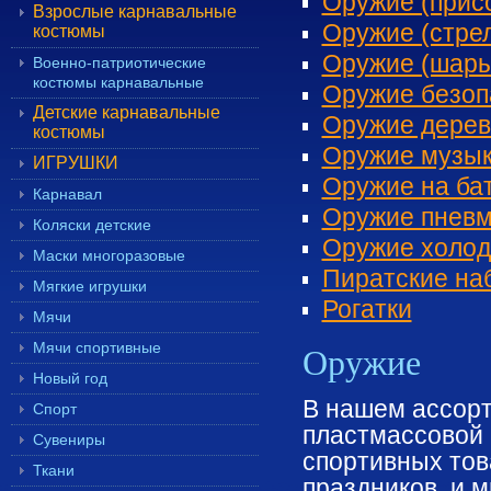
Оружие (прис
Взрослые карнавальные
Оружие (стре
костюмы
Оружие (шары
Военно-патриотические
костюмы карнавальные
Оружие безоп
Детские карнавальные
Оружие дерев
костюмы
Оружие музы
ИГРУШКИ
Оружие на ба
Карнавал
Оружие пневм
Коляски детские
Оружие холод
Маски многоразовые
Пиратские на
Мягкие игрушки
Рогатки
Мячи
Мячи спортивные
Оружие
Новый год
В нашем ассорт
Спорт
пластмассовой и
Сувениры
спортивных тов
Ткани
праздников, и м