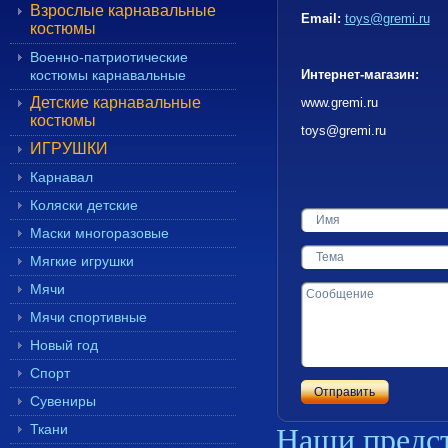
Взрослые карнавальные
Email:
toys@gremi.ru
костюмы
Военно-патриотические
костюмы карнавальные
Интернет-магазин:
Детские карнавальные
www.gremi.ru
костюмы
toys@gremi.ru
ИГРУШКИ
Карнавал
Коляски детские
Маски многоразовые
Мягкие игрушки
Мячи
Мячи спортивные
Новый год
Спорт
Сувениры
Наши предст
Ткани