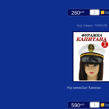
260
руб.
Ку
Код товара : ТНК9199
Н-р кепок/2шт Капитан
590
руб.
Ку