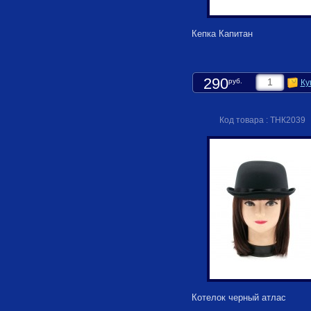
Кепка Капитан
290
руб.
Ку
Код товара : ТНК2039
Котелок черный атлас