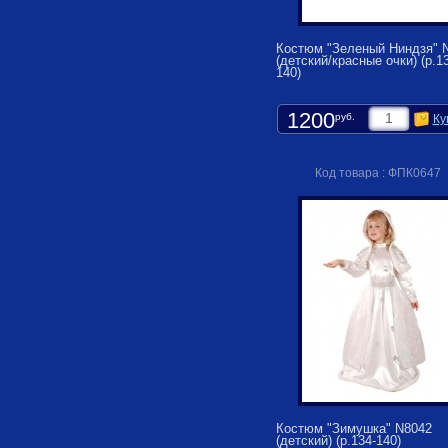
Костюм "Зеленый Ниндзя" 
(детский/красные очки) (р.1
140)
1200
руб.
Ку
Код товара : ФПК0647
Костюм "Зимушка" N8042
(детский) (р.134-140)