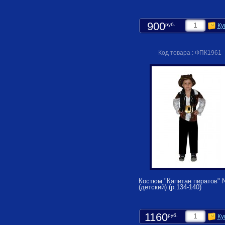
900
руб.
Ку
Код товара : ФПК1961
Костюм "Капитан пиратов" 
(детский) (р.134-140)
1160
руб.
Ку